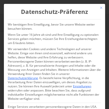
Zum
Inhalt
Datenschutz-Präferenz
Toggle
springen
Navigation
Startseite
Wir benötigen Ihre Einwilligung, bevor Sie unsere Website weiter
besuchen können.
Wenn Sie unter 16 Jahre alt sind und Ihre Einwilligung zu optionalen
Zurück
Vor
Leistungen
Services geben möchten, müssen Sie Ihre Erziehungsberechtigten
um Erlaubnis bitten.
Wir verwenden Cookies und andere Technologien auf unserer
Über Stay
Website. Einige von ihnen sind essenziell, während andere uns
helfen, diese Website und Ihre Erfahrung zu verbessern.
Personenbezogene Daten können verarbeitet werden (z. B. IP-
Adressen), z. B. für personalisierte Anzeigen und Inhalte oder die
Wissen
Messung von Anzeigen und Inhalten.
Weitere Informationen über die
Verwendung Ihrer Daten finden Sie in unserer
Datenschutzerklärung
.
Es besteht keine Verpflichtung, in die
Verarbeitung Ihrer Daten einzuwilligen, um dieses Angebot zu
Kontakt
nutzen.
Sie können Ihre Auswahl jederzeit unter
Einstellungen
widerrufen oder anpassen.
Bitte beachten Sie, dass aufgrund
individueller Einstellungen möglicherweise nicht alle Funktionen der
Website verfügbar sind.
Stay. anrufen 0160 905 532 98
Einige Services verarbeiten personenbezogene Daten in den USA.