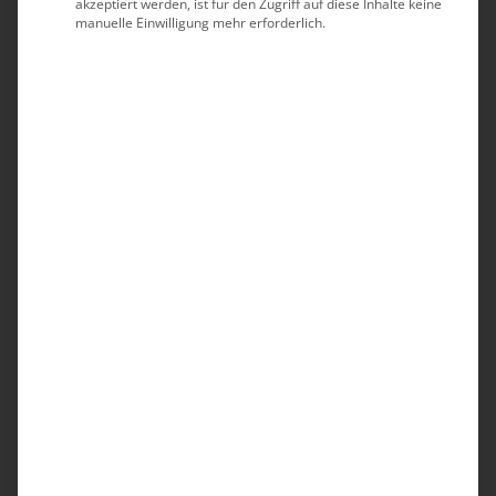
akzeptiert werden, ist für den Zugriff auf diese Inhalte keine
manuelle Einwilligung mehr erforderlich.
1. Schuster, bleib bei deinen Leisten
Wenn der Makler vor Ort die Einwertung der Immobilie
vornimmt, sich währenddessen mit dem Eigentümer
unterhält, Unterlagen sichtet und dann noch eine kleine
Kamera für die Dokumentation dabei hat, sind das
bereits sehr viele Aufgaben. Meist sollen in diesem
Termin dann auch noch die Bilder für die Vermarktung
erstellt werden. Das Ergebnis ist oft dunkel und schief, so
dass die Immobilie auf den Bildern keinen guten
Eindruck hinterlässt. Lassen Sie die Immobilie hingegen
von einem professionellen Fotografen erstellen, können
Sie sich voll und ganz auf den Eigentümer und Ihr