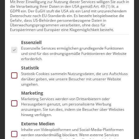
Mit Ihrer Einwilligung zur Nutzung dieser Services willigen Sie auch in
die Verarbeitung Ihrer Daten in den USA gemäß Art. 49 (1) lit. a
GDPR ein. Der EuGH stuft die USA als ein Land mit unzureichendem
Datenschutz nach EU-Standards ein. Es besteht beispielsweise die
Gefahr, dass US-Behörden personenbezogene Daten in
Überwachungsprogrammen verarbeiten, ohne dass für
Europäerinnen und Europäer eine Klagemöglichkeit besteht.
5 Gründe warum Makler mit
Es folgt eine Liste der Service-Gruppen, für die eine Einwilli
Essenziell
Fotografen arbeiten sollten
Essenzielle Services ermöglichen grundlegende Funktionen
und sind für das ordnungsgemäße Funktionieren der Website
erforderlich.
In unseren Seminaren fragen Immobilienmakler und
Statistik
Hausverwalter sehr oft, warum sie mit einer teuren
Statistik-Cookies sammeln Nutzungsdaten, die uns Aufschluss
Kamera genauso schlechte Fotos machen wie vorher mit
darüber geben, wie unsere Besucher mit unserer Website
ihrem Handy. Die Antwort ist ganz einfach: Nur weil ich
umgehen.
einen Formel 1 Wagen gekauft habe, kann ich noch lange
Marketing
keine Formel 1 Rennen fahren.
Marketing Services werden von Drittanbietern oder
5 Reasons Realtors Need Professional Photographers
Herausgebern genutzt, um personalisierte Werbung
anzuzeigen. Sie tun dies, indem sie Besucher über Websites
hinweg verfolgen.
Alle unsere Kunden haben diese fünf
Externe Medien
Gründe erkannt:
Inhalte von Videoplattformen und Social-Media-Plattformen
werden standardmäßig blockiert. Wenn externe Services