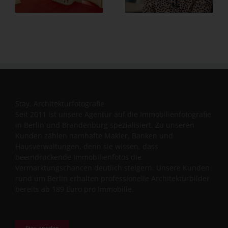
anderen
verdient
Stay. Architekturfotografie
Seit 2011 ist unsere Agentur auf die Immobilienfotografie
in Berlin und Brandenburg spezialisiert. Zu unseren
Kunden zählen namhafte Makler, Banken und
Hausverwaltungen, denn sie wissen, dass
beeindruckende Immobilienfotos die
Vermarktungschancen deutlich steigern. Unsere Kunden
rund um Berlin erhalten professionelle Architekturbilder
bereits ab 189 Euro pro Immobilie.
Stay. anrufen